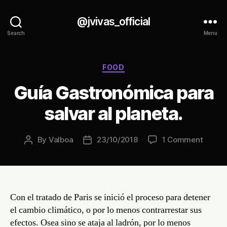
@jvivas_official
Search
Menu
Categories
FOOD
Guía Gastronómica para
salvar al planeta.
on
By
Valboa
23/10/2018
1 Comment
Post
Post
Guía
author
date
Gastr
para
salvar
al
Con el tratado de Paris se inició el proceso para detener
planet
el cambio climático, o por lo menos contrarrestar sus
efectos. Osea sino se ataja al ladrón, por lo menos