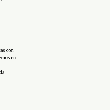
sas con
ernos en
 da
o