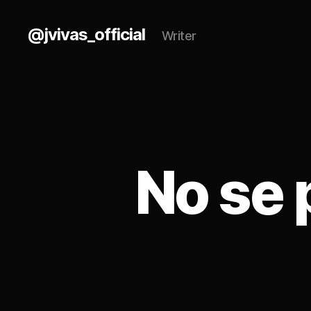
@jvivas_official
Writer
No se 