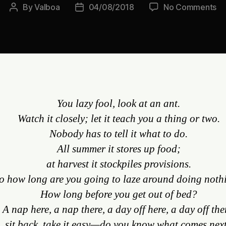
on
By
Valboa
04/08/2018
No Comments
Post
Post
N
author
date
se
pu
se
ta
fa
en
You lazy fool, look at an ant.
la
vi
Watch it closely; let it teach you a thing or two.
Nobody has to tell it what to do.
All summer it stores up food;
at harvest it stockpiles provisions.
o how long are you going to laze around doing noth
How long before you get out of bed?
A nap here, a nap there, a day off here, a day off the
sit back, take it easy—do you know what comes nex