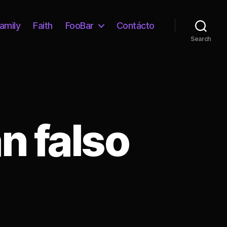
amily
Faith
FooBar
Contácto
Search
n falso