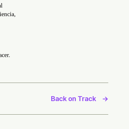
al
iencia,
acer.
Back on Track
→