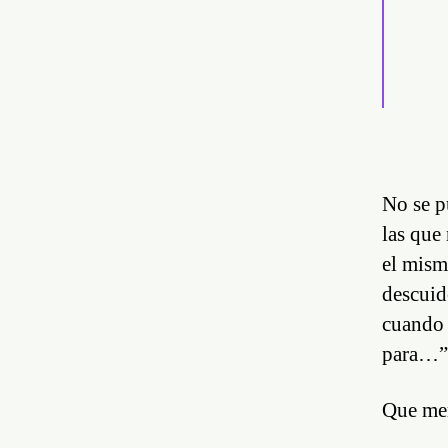
No se p
las que
el mism
descuid
cuando 
para…”,
Que men