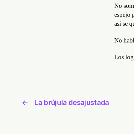
No somo
espejo 
así se q
No habl
Los log
←
La brújula desajustada