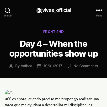
@jvivas_official
Search
Menu
Categories
FRONT END
Day 4 – When the
opportunities show up
on
By
Valboa
10/01/2017
No Comments
Post
Post
Day
author
date
4
–
Whe
the
oppor
\nY es ahora, cuando preciso me propongo realizar una
show
tarea que me ayudara a desarrollar mi disciplina, es